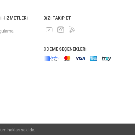
 HIZMETLERI
BIZI TAKIP ET
ygulama
ÖDEME SEÇENEKLERI
m hakları saklıdır.