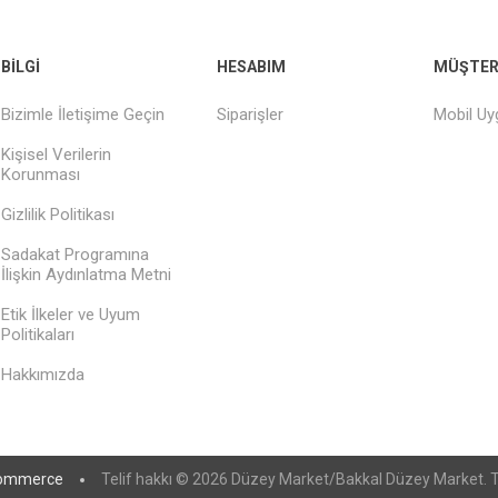
BILGI
HESABIM
MÜŞTERI
Bizimle İletişime Geçin
Siparişler
Mobil U
Kişisel Verilerin
Korunması
Gizlilik Politikası
Sadakat Programına
İlişkin Aydınlatma Metni
Etik İlkeler ve Uyum
Politikaları
Hakkımızda
ommerce
Telif hakkı © 2026 Düzey Market/Bakkal Düzey Market. Tü