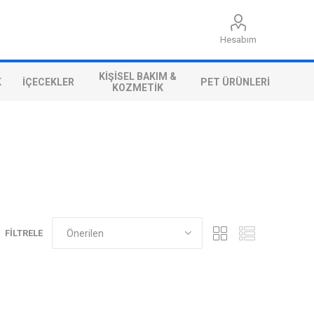
Hesabım
KIŞISEL BAKIM &
K
İÇECEKLER
PET ÜRÜNLERI
KOZMETIK
FILTRELE