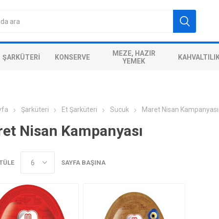
MEZE, HAZIR
ŞARKÜTERI
KONSERVE
KAHVALTILI
YEMEK
yfa
Şarküteri
Et Şarküteri
Sucuk
Maret Nisan Kampanyası
et Nisan Kampanyası
TÜLE
SAYFA BAŞINA