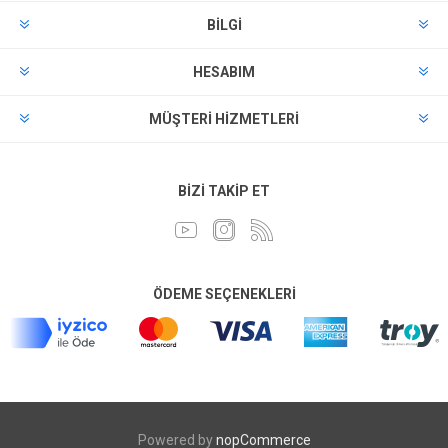
BILGI
HESABIM
MÜŞTERI HIZMETLERI
BIZI TAKIP ET
ÖDEME SEÇENEKLERI
Powered by
nopCommerce