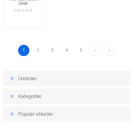
25GR
1
2
3
4
5
Üreticiler
Kategoriler
Popüler etiketler