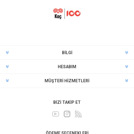
BILGI
HESABIM
MÜŞTERI HIZMETLERI
BIZI TAKIP ET
ÖDEME SEÇENEKLERI