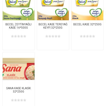
BECEL ZEYTİNYAĞLI
BECEL KASE TEREYAĞ
BECEL KASE 32*250G
KASE 16*500G
KEYFİ 32*250G
SANA KASE KLASİK
32*250G