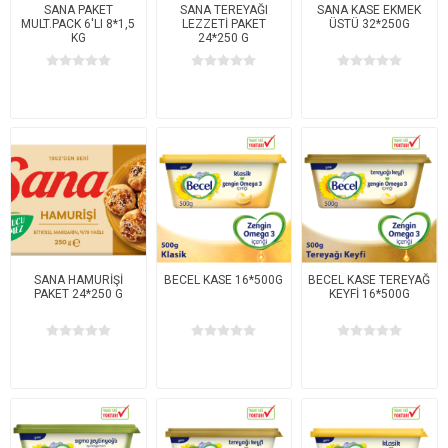
SANA PAKET
SANA TEREYAĞI
SANA KASE EKMEK
MULT.PACK 6'LI 8*1,5
LEZZETİ PAKET
ÜSTÜ 32*250G
KG
24*250 G
SANA HAMURİŞİ
BECEL KASE 16*500G
BECEL KASE TEREYAĞ
PAKET 24*250 G
KEYFİ 16*500G