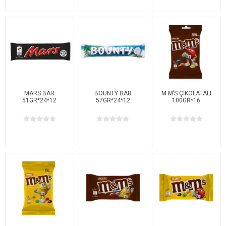
MARS BAR
BOUNTY BAR
M M’S ÇİKOLATALI
51GR*24*12
57GR*24*12
100GR*16