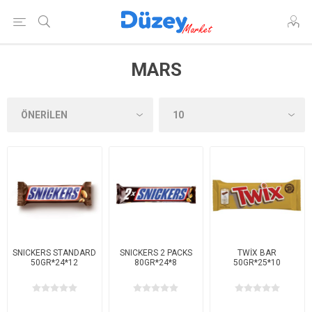
MARS
SNICKERS STANDARD
SNICKERS 2 PACKS
TWİX BAR
50GR*24*12
80GR*24*8
50GR*25*10