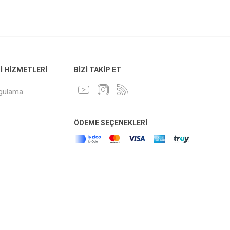
 HIZMETLERI
BIZI TAKIP ET
ygulama
ÖDEME SEÇENEKLERI