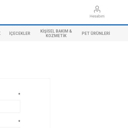
Hesabım
KIŞISEL BAKIM &
K
İÇECEKLER
PET ÜRÜNLERI
KOZMETIK
*
*