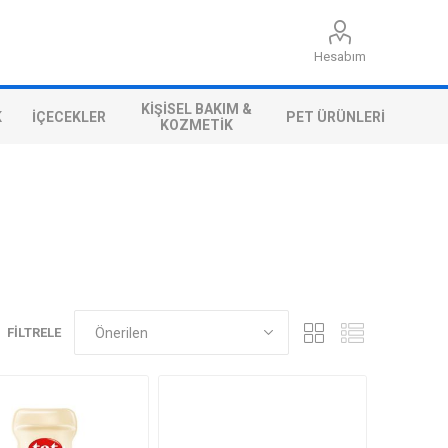
Hesabım
KIŞISEL BAKIM &
K
İÇECEKLER
PET ÜRÜNLERI
KOZMETIK
FILTRELE