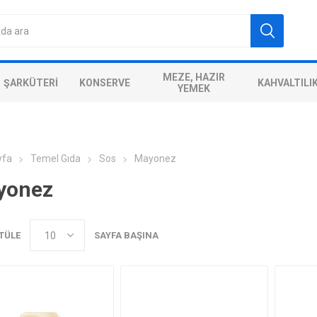
MEZE, HAZIR
ŞARKÜTERI
KONSERVE
KAHVALTILI
YEMEK
yfa
Temel Gıda
Sos
Mayonez
yonez
TÜLE
SAYFA BAŞINA