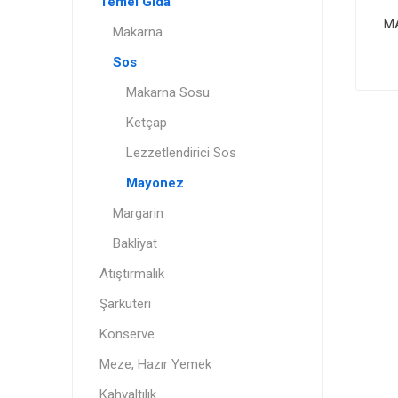
Temel Gıda
M
Makarna
Sos
Makarna Sosu
Ketçap
Lezzetlendirici Sos
Mayonez
Margarin
Bakliyat
Atıştırmalık
Şarküteri
Konserve
Meze, Hazır Yemek
Kahvaltılık