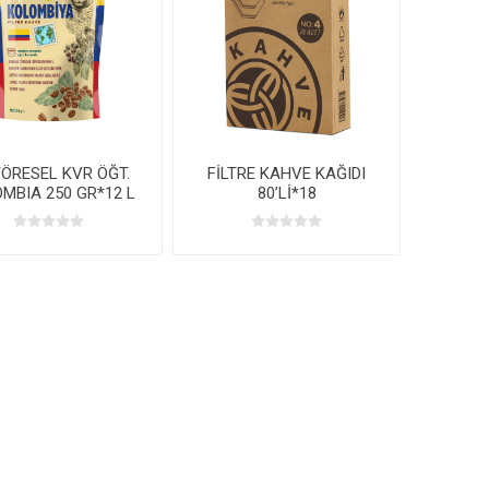
YÖRESEL KVR ÖĞT.
FİLTRE KAHVE KAĞIDI
MBIA 250 GR*12 L
80’Lİ*18