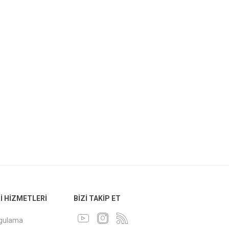
 HIZMETLERI
BIZI TAKIP ET
ygulama