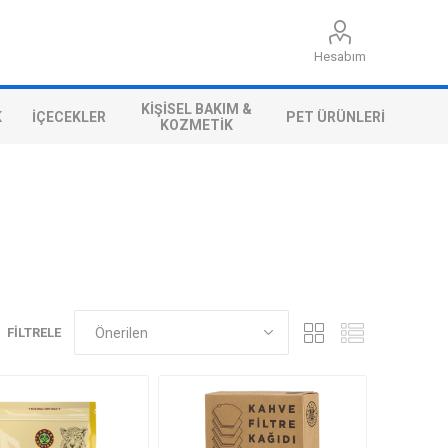
Hesabım
KIŞISEL BAKIM &
K
İÇECEKLER
PET ÜRÜNLERI
KOZMETIK
FILTRELE