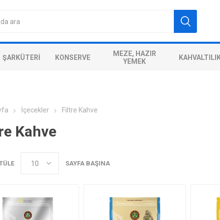
MEZE, HAZIR
ŞARKÜTERI
KONSERVE
KAHVALTILI
YEMEK
yfa
İçecekler
Filtre Kahve
tre Kahve
TÜLE
SAYFA BAŞINA