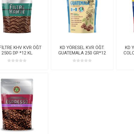
FİLTRE KHV KVR ÖĞT
KD YÖRESEL KVR ÖĞT.
KD 
250G DP *12 KL
GUATEMALA 250 GR*12
COLO