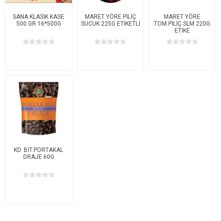
SANA KLASİK KASE
MARET YÖRE PİLİÇ
MARET YÖRE
500 GR 16*500G
SUCUK 225G ETİKETLİ
TOM.PİLİÇ SLM 220G
ETİKE
KD. BİT.PORTAKAL
DRAJE 60G