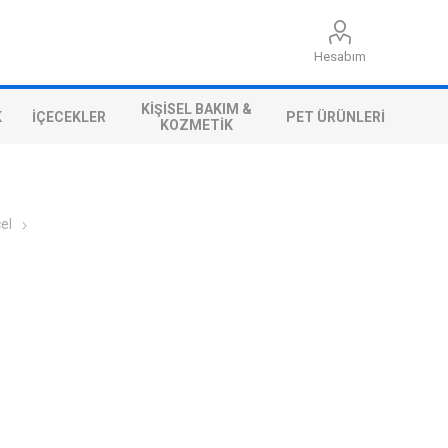
Hesabım
KIŞISEL BAKIM &
K
İÇECEKLER
PET ÜRÜNLERI
KOZMETIK
el