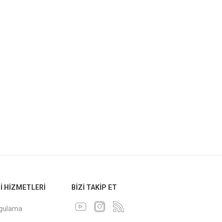
 HIZMETLERI
BIZI TAKIP ET
ygulama