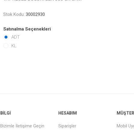
Stok Kodu:
30002930
Satınalma Seçenekleri
ADT
KL
BILGI
HESABIM
MÜŞTERI
Bizimle İletişime Geçin
Siparişler
Mobil U