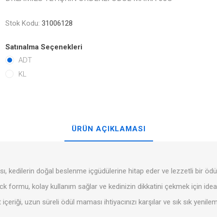
Stok Kodu:
31006128
Satınalma Seçenekleri
ADT
KL
ÜRÜN AÇIKLAMASI
ı, kedilerin doğal beslenme içgüdülerine hitap eder ve lezzetli bir öd
ick formu, kolay kullanım sağlar ve kedinizin dikkatini çekmek için ideal
içeriği, uzun süreli ödül maması ihtiyacınızı karşılar ve sık sık yenil