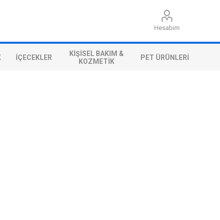
Hesabım
KIŞISEL BAKIM &
K
İÇECEKLER
PET ÜRÜNLERI
KOZMETIK