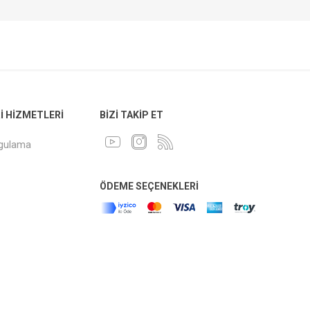
 HIZMETLERI
BIZI TAKIP ET
ygulama
ÖDEME SEÇENEKLERI