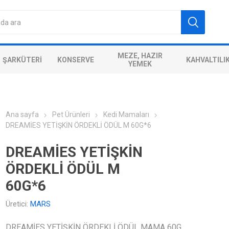
MEZE, HAZIR
ŞARKÜTERI
KONSERVE
KAHVALTILI
YEMEK
Ana sayfa
Pet Ürünleri
Kedi Mamaları
DREAMİES YETİŞKİN ÖRDEKLİ ÖDÜL M 60G*6
DREAMİES YETİŞKİN
ÖRDEKLİ ÖDÜL M
60G*6
Üretici:
MARS
DREAMİES YETİŞKİN ÖRDEKLİ ÖDÜL MAMA 60G