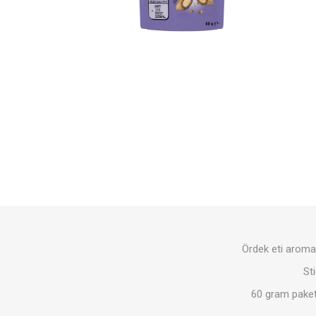
Ördek eti aromas
St
60 gram paket 