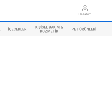
Hesabım
KIŞISEL BAKIM &
K
İÇECEKLER
PET ÜRÜNLERI
KOZMETIK