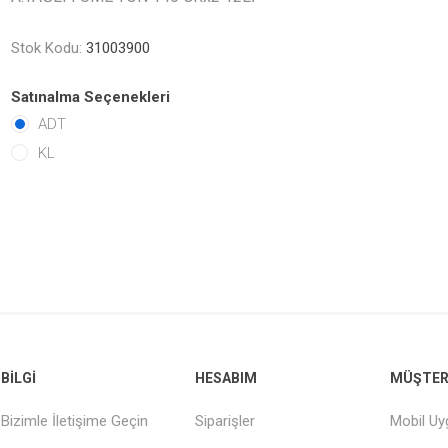
Stok Kodu:
31003900
Satınalma Seçenekleri
ADT
KL
BILGI
HESABIM
MÜŞTERI
Bizimle İletişime Geçin
Siparişler
Mobil U