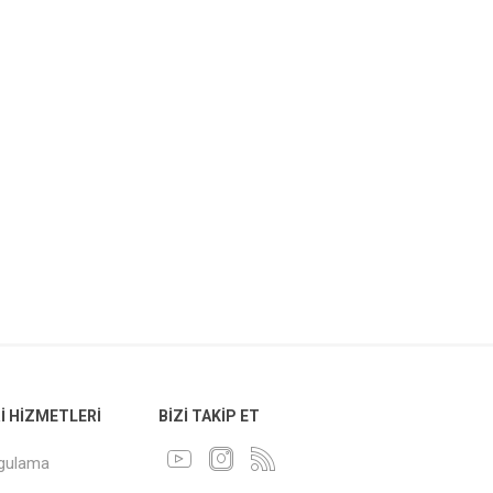
 HIZMETLERI
BIZI TAKIP ET
ygulama