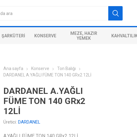
MEZE, HAZIR
ŞARKÜTERI
KONSERVE
KAHVALTILI
YEMEK
Ana sayfa
Konserve
Ton Balığı
DARDANEL A.YAĞLI FÜME TON 140 GRx2 12Lİ
DARDANEL A.YAĞLI
FÜME TON 140 GRx2
12Lİ
Üretici:
DARDANEL
A.YAĞLI FÜME TON 140 GRx2 12Lİ