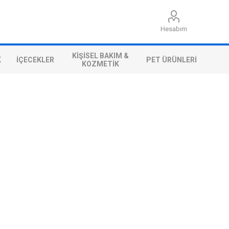
Hesabım
KIŞISEL BAKIM &
K
İÇECEKLER
PET ÜRÜNLERI
KOZMETIK