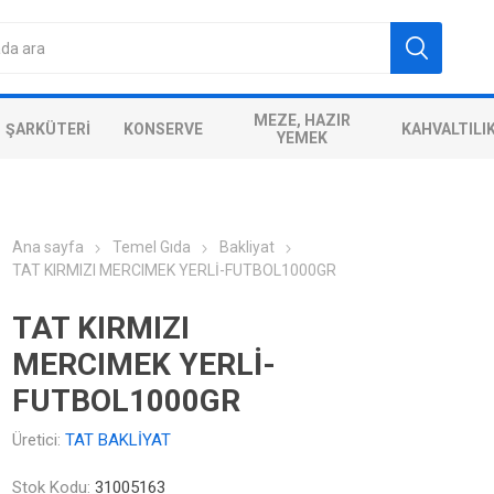
MEZE, HAZIR
ŞARKÜTERI
KONSERVE
KAHVALTILI
YEMEK
Ana sayfa
Temel Gıda
Bakliyat
TAT KIRMIZI MERCIMEK YERLİ-FUTBOL1000GR
TAT KIRMIZI
MERCIMEK YERLİ-
FUTBOL1000GR
Üretici:
TAT BAKLİYAT
Stok Kodu:
31005163