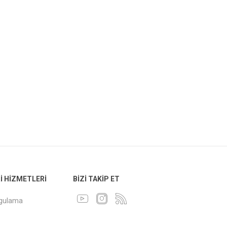
 HIZMETLERI
BIZI TAKIP ET
ygulama