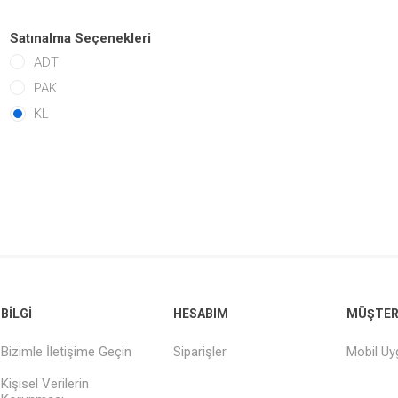
Satınalma Seçenekleri
ADT
PAK
KL
BILGI
HESABIM
MÜŞTERI
Bizimle İletişime Geçin
Siparişler
Mobil U
Kişisel Verilerin