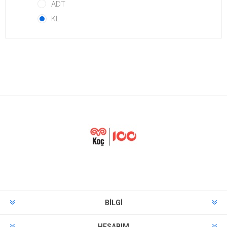
ADT
KL
BILGI
HESABIM