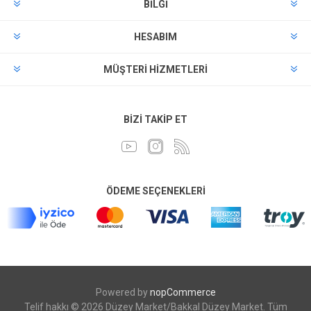
BILGI
HESABIM
MÜŞTERI HIZMETLERI
BIZI TAKIP ET
ÖDEME SEÇENEKLERI
Powered by
nopCommerce
Telif hakkı © 2026 Düzey Market/Bakkal Düzey Market. Tüm