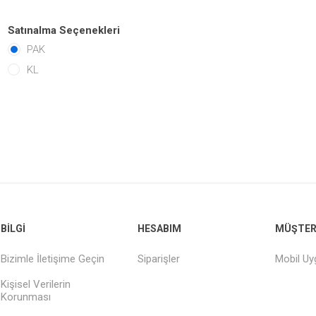
Satınalma Seçenekleri
PAK
KL
BILGI
HESABIM
MÜŞTERI
Bizimle İletişime Geçin
Siparişler
Mobil U
Kişisel Verilerin
Korunması