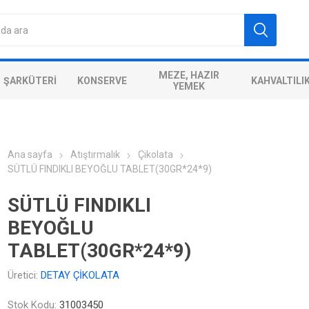
MEZE, HAZIR
ŞARKÜTERI
KONSERVE
KAHVALTILI
YEMEK
Ana sayfa
Atıştırmalık
Çikolata
SÜTLÜ FINDIKLI BEYOĞLU TABLET(30GR*24*9)
SÜTLÜ FINDIKLI
BEYOĞLU
TABLET(30GR*24*9)
Üretici:
DETAY ÇİKOLATA
Stok Kodu:
31003450