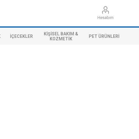
Hesabım
KIŞISEL BAKIM &
K
İÇECEKLER
PET ÜRÜNLERI
KOZMETIK