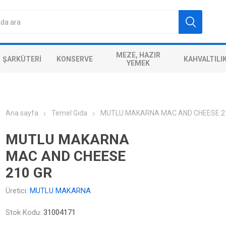
MEZE, HAZIR
ŞARKÜTERI
KONSERVE
KAHVALTILI
YEMEK
Ana sayfa
Temel Gıda
MUTLU MAKARNA MAC AND CHEESE 2
MUTLU MAKARNA
MAC AND CHEESE
210 GR
Üretici:
MUTLU MAKARNA
Stok Kodu:
31004171