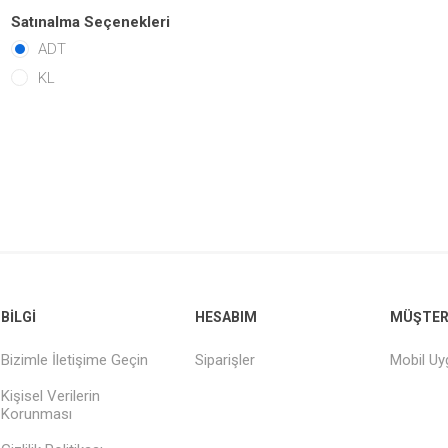
Satınalma Seçenekleri
ADT
KL
BILGI
HESABIM
MÜŞTERI
Bizimle İletişime Geçin
Siparişler
Mobil U
Kişisel Verilerin
Korunması