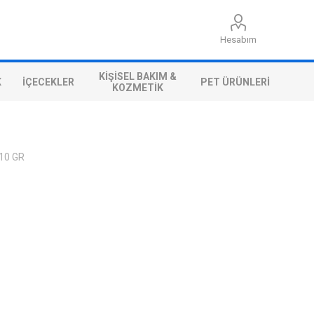
Hesabım
KIŞISEL BAKIM &
K
İÇECEKLER
PET ÜRÜNLERI
KOZMETIK
10 GR