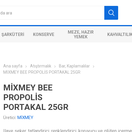
MEZE, HAZIR
ŞARKÜTERI
KONSERVE
KAHVALTILI
YEMEK
Ana sayfa
Atıştırmalık
Bar, Kaplamalılar
MİXMEY BEE PROPOLİS PORTAKAL 25GR
MİXMEY BEE
PROPOLİS
PORTAKAL 25GR
Üretici:
MİXMEY
Ilave seker, tatlandirici, renklendirici, koruyucu ve glüten içerm