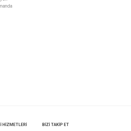
zamanda
 HIZMETLERI
BIZI TAKIP ET