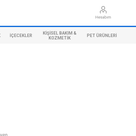
Hesabım
KIŞISEL BAKIM &
K
İÇECEKLER
PET ÜRÜNLERI
KOZMETIK
eyen