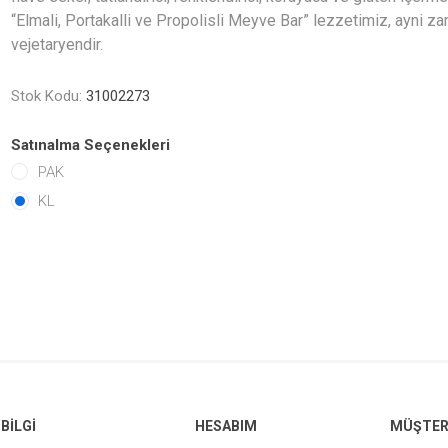
“Elmali, Portakalli ve Propolisli Meyve Bar” lezzetimiz, ayni 
vejetaryendir.
Stok Kodu:
31002273
Satınalma Seçenekleri
PAK
KL
BILGI
HESABIM
MÜŞTERI