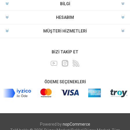
BILGI
HESABIM
MÜŞTERI HIZMETLERI
BIZI TAKIP ET
ÖDEME SEÇENEKLERI
Powered by
nopCommerce