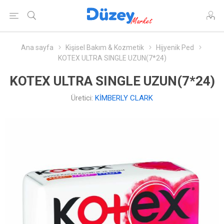
Ana sayfa
Kişisel Bakım & Kozmetik
Hijyenik Ped
KOTEX ULTRA SINGLE UZUN(7*24)
KOTEX ULTRA SINGLE UZUN(7*24)
Üretici:
KİMBERLY CLARK