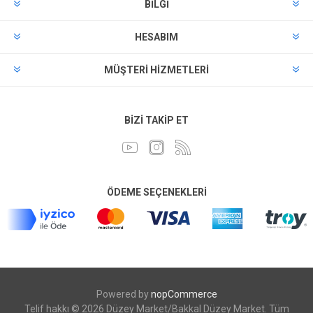
BILGI
HESABIM
MÜŞTERI HIZMETLERI
BIZI TAKIP ET
ÖDEME SEÇENEKLERI
Powered by
nopCommerce
Telif hakkı © 2026 Düzey Market/Bakkal Düzey Market. Tüm