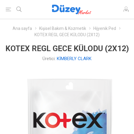
Ana sayfa
Kişisel Bakım & Kozmetik
Hijyenik Ped
KOTEX REGL GECE KÜLODU (2X12)
KOTEX REGL GECE KÜLODU (2X12)
Üretici:
KİMBERLY CLARK