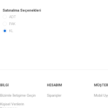
Satınalma Seçenekleri
ADT
PAK
KL
BILGI
HESABIM
MÜŞTERI
Bizimle İletişime Geçin
Siparişler
Mobil U
Kişisel Verilerin