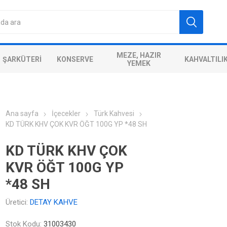
MEZE, HAZIR
ŞARKÜTERI
KONSERVE
KAHVALTILI
YEMEK
Ana sayfa
İçecekler
Türk Kahvesi
KD TÜRK KHV ÇOK KVR ÖĞT 100G YP *48 SH
KD TÜRK KHV ÇOK
KVR ÖĞT 100G YP
*48 SH
Üretici:
DETAY KAHVE
Stok Kodu:
31003430