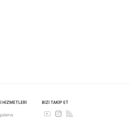
 HIZMETLERI
BIZI TAKIP ET
ygulama