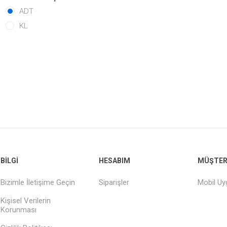
ADT
KL
BILGI
HESABIM
MÜŞTERI
Bizimle İletişime Geçin
Siparişler
Mobil U
Kişisel Verilerin
Korunması