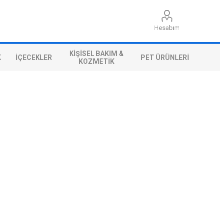
Hesabım
KIŞISEL BAKIM &
K
İÇECEKLER
PET ÜRÜNLERI
KOZMETIK