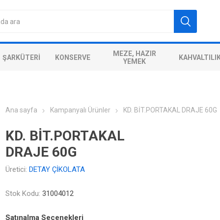
MEZE, HAZIR
ŞARKÜTERI
KONSERVE
KAHVALTILI
YEMEK
Ana sayfa
Kampanyalı Ürünler
KD. BİT.PORTAKAL DRAJE 60G
KD. BİT.PORTAKAL
DRAJE 60G
Üretici:
DETAY ÇİKOLATA
Stok Kodu:
31004012
Satınalma Seçenekleri