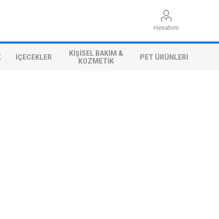
Hesabım
KIŞISEL BAKIM &
K
İÇECEKLER
PET ÜRÜNLERI
KOZMETIK