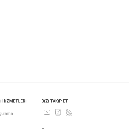
 HIZMETLERI
BIZI TAKIP ET
ygulama