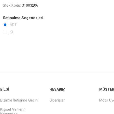
Stok Kodu:
31003206
Satınalma Seçenekleri
ADT
KL
BILGI
HESABIM
MÜŞTERI
Bizimle İletişime Geçin
Siparişler
Mobil U
Kişisel Verilerin