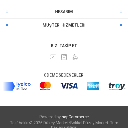
HESABIM
MÜŞTERI HIZMETLERI
BIZI TAKIP ET
ÖDEME SEÇENEKLERI
Powered by
nopCommerce
Telif hakkı © 2026 Düzey Market/Bakkal Düzey Market. Tüm
hakları saklıdır.